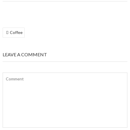
BEITRAGSNAVIGATION
Coffee
LEAVE A COMMENT